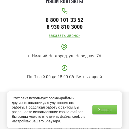
Наши контакты
8 800 101 33 52
8 930 810 3000
заказать звонок
г. Нижний Новгород, ул. Народная, 7А
Пн-Пт с 9.00 до 18.00 Сб. Вс. выходной
Этот сайт использует cookie-файлы и
© 2012-2025 “Климат-Здесь” Сайт носит исключительно
другие технологии для улучшения его
информационно-рекламный характер и ни при каких условиях не
работы. Продолжая работу с сайтом, Вы
Хорошо
является публичной офертой, определяемой положениями Статьи
разрешаете использование cookie-файлов.
437 (2) Гражданского кодекса РФ.
Вы всегда можете отключить файлы cookie в
настройках Вашего браузера.
создать интернет магазин
— megagroup.ru, сайты с CMS