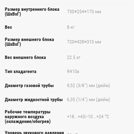
Размер внутреннего блока
730×254×170 мм
(ШхВхГ)
Вес
8 кг
Размер внешнего блока
720×428×310 мм
(ШхВхГ)
Вес внешнего блока
22.5 кг
Тип хладагента
R410a
Диаметр газовой трубы
9,52 (3/8'') мм (дюйм)
Диаметр жидкостной трубы
6,35 (1/4'') мм (дюйм)
Рабочие температуры
наружного воздуха
+18...+43/-10...+24 °С
(охлаждение/обогрев)
Уровень звукового давления