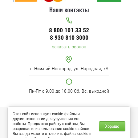
Наши контакты
8 800 101 33 52
8 930 810 3000
заказать звонок
г. Нижний Новгород, ул. Народная, 7А
Пн-Пт с 9.00 до 18.00 Сб. Вс. выходной
Этот сайт использует cookie-файлы и
© 2012-2025 “Климат-Здесь” Сайт носит исключительно
другие технологии для улучшения его
информационно-рекламный характер и ни при каких условиях не
работы. Продолжая работу с сайтом, Вы
Хорошо
является публичной офертой, определяемой положениями Статьи
разрешаете использование cookie-файлов.
437 (2) Гражданского кодекса РФ.
Вы всегда можете отключить файлы cookie в